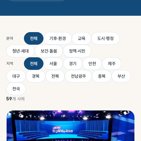
전체
기후·환경
교육
도시·행정
분야
청년·세대
보건·돌봄
정책·시민
전체
서울
경기
인천
제주
지역
대구
경북
전북
전남광주
충북
부산
전국
59
개 사례