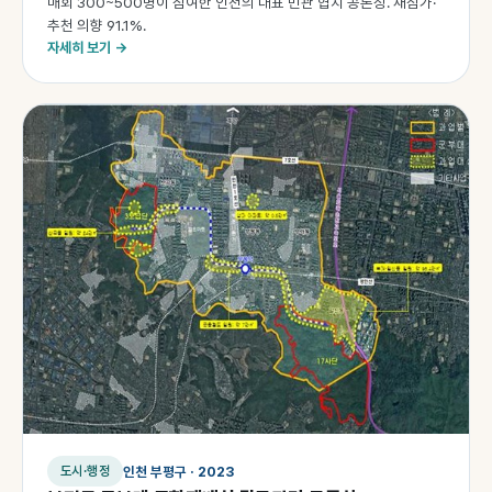
매회 300~500명이 참여한 인천의 대표 민관 협치 공론장. 재참가·
추천 의향 91.1%.
자세히 보기 →
인천 부평구 · 2023
도시·행정