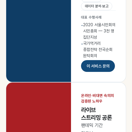
데이터 분석·보고
대표 수행사례
2020 서울시민회의
•
시민총회 — 3천 명
집단지성
국가먹거리
•
종합전략 전국순회
원탁회의
이 서비스 문의
온라인·비대면 숙의의
검증된 노하우
라이브
스트리밍 공론
팬데믹 기간