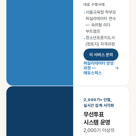
대표 수행사례
서울교육청 학부모
•
퍼실리테이터 연수
— 숙의형 리더
부트캠프
청소년토론지도사
•
(청토지) 자격과정
이 서비스 문의
퍼실리테이터 양성
과정 —
에듀스픽스
2,000기+ 단말,
실시간 집계·시각화
무선투표
시스템 운영
2,000기 이상의