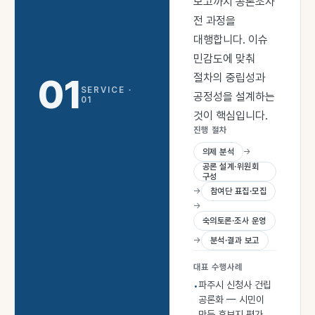
보고까지 공론조사
전 과정을
대행합니다. 이슈
민감도에 맞춰
01
절차의 중립성과
SERVICE ·
공정성을 설계하는
01
것이 핵심입니다.
진행 절차
의제 분석
→
공론 설계·위원회
구성
→
참여단 표집·모집
→
숙의토론·조사 운영
→
분석·결과 보고
대표 수행사례
파주시 신청사 건립
•
공론화 — 시민이
만든 후보지 평가