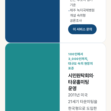
기준
제주 녹지국제병원
•
개설 숙의형
공론조사
이 서비스 문의
100인에서
3,000인까지,
대규모 숙의 현장의
표준
시민원탁회의·
타운홀미팅
운영
2011년 미국
21세기 타운미팅을
한국형으로 도입한