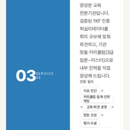
양성한 교육
전문기관입니다.
검증된 fKF 인증
퍼실리테이터를
회의 규모에 맞춰
파견하고, 기관
맞춤 커리큘럼(3급
입문~마스터)으로
내부 인력을 직접
03
SERVICE ·
양성해 드립니다.
03
진행 절차
수요 진단
→
커리큘럼 설계·인력
매칭
→
교육·파견 운영
→
현장 코칭
→
평가·수료