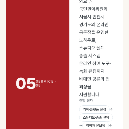
외교부·
국민권익위원회·
서울시·인천시·
경기도의 온라인
공론장을 운영한
노하우로,
스튜디오 설계·
송출 시스템·
온라인 참여 도구·
녹화 편집까지
05
비대면 공론의 전
SERVICE ·
05
과정을
지원합니다.
진행 절차
기획·플랫폼 선정
→
스튜디오·송출 설계
→
참여자 온보딩
→