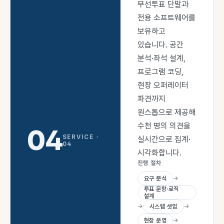
무선투표 단말과
전용 소프트웨어를
보유하고
있습니다. 공간
분석·좌석 설계,
프로그램 코딩,
현장 오퍼레이터
파견까지
원스톱으로 제공해
수천 명의 의견을
04
SERVICE ·
실시간으로 집계·
04
시각화합니다.
진행 절차
요구 분석
→
투표 문항·로직
설계
→
시스템 셋업
→
현장 운영
→