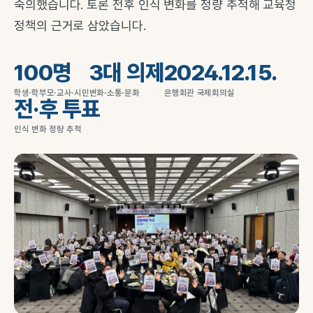
숙의했습니다. 토론 전후 인식 변화를 정량 추적해 교육청
정책의 근거로 삼았습니다.
100명
3대 의제
2024.12.15.
학생·학부모·교사·시민
변화·소통·문화
은행회관 국제회의실
전·후 투표
인식 변화 정량 추적