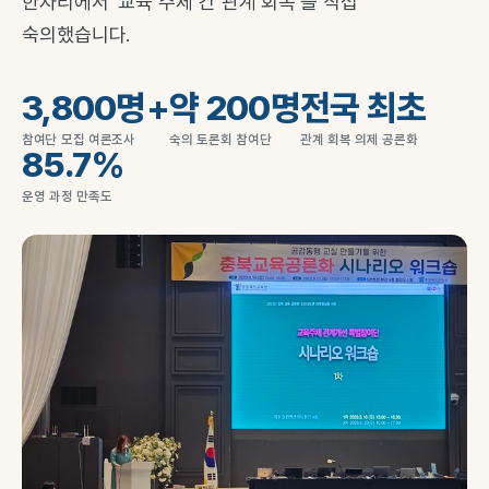
한자리에서 ‘교육 주체 간 관계 회복’을 직접
숙의했습니다.
3,800명+
약 200명
전국 최초
참여단 모집 여론조사
숙의 토론회 참여단
관계 회복 의제 공론화
85.7%
운영 과정 만족도