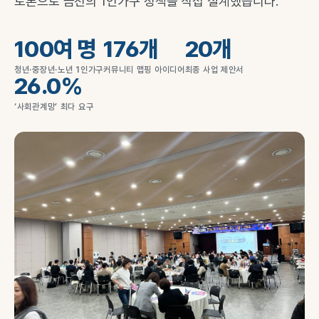
토론으로 금천의 1인가구 정책을 직접 설계했습니다.
100여 명
176개
20개
청년·중장년·노년 1인가구
커뮤니티 맵핑 아이디어
최종 사업 제안서
26.0%
‘사회관계망’ 최다 요구