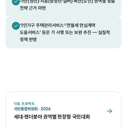
가산(청년)·시흥(중장년·실버)·독산(노인) 권역별 맞춤
전략 근거 마련
‘1인가구 주택관리서비스’·‘전월세 안심계약
도움서비스’ 등은 기 시행 또는 보완 추진 — 실질적
정책 반영
다음 프로젝트
국민통합위원회
·
2026
세대·젠더분야 권역별 현장형 국민대화