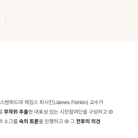
스탠퍼드대 제임스 피시킨(James Fishkin) 교수가
례로
무작위 추출
한 대표성 있는 시민참여단을 구성하고 ②
의와 소그룹
숙의 토론
을 진행하고 ④ 그
전후의 의견