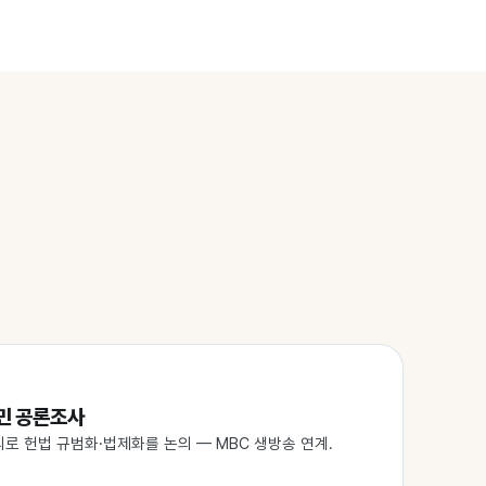
민 공론조사
의로 헌법 규범화·법제화를 논의 — MBC 생방송 연계.